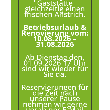
Gaststätte
gleichzeitig einen
frischen Anstrich.
Betriebsurlaub &
Renovierung vom:
10.08.2026 –
31.08.2026
Ab Dienstag den,
01.09.2026 17 Uhr
sind wir wieder für
Sie da.
Reservierungen für
die Zeit nach
unserer Pause
nehmen wir gerne
vorab per E-Mail