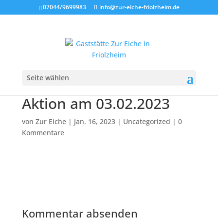
07044/9699983
info@zur-eiche-friolzheim.de
Knusprige Schweinshaxe
Seite wählen
aus dem Backofen
Aktion am 03.02.2023
von
Zur Eiche
|
Jan. 16, 2023
|
Uncategorized
|
0
Kommentare
Kommentar absenden