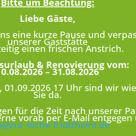
Bitte um Beachtung:
Liebe Gäste,
ns eine kurze Pause und verpa
unserer Gaststätte
zeitig einen frischen Anstrich.
bsurlaub & Renovierung vom:
10.08.2026 – 31.08.2026
 01.09.2026 17 Uhr sind wir wie
Sie da.
en für die Zeit nach unserer P
rne vorab per E-Mail entgegen 
o@zur-eiche-friolzheim.de