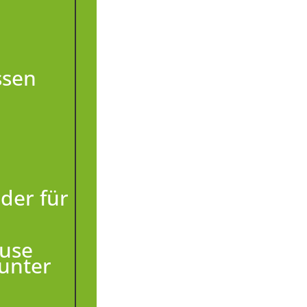
ssen
der für
ause
unter