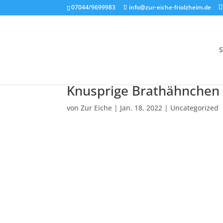
07044/9699983
info@zur-eiche-friolzheim.de
S
Knusprige Brathähnchen 
von
Zur Eiche
|
Jan. 18, 2022
|
Uncategorized